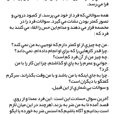
فرا مي رسد.
همه سوالاتي كه فرد از خود مي پرسد، از كمبود دروني و
تصور كمتر بودن نشات مي گيرد. سوالات فرد را در
مخصمه قرار مي دهند و مدام اين حس را القاء مي كنند به
فرد كه :
– من چه چيزي از او كمتر دارم كه توجهي به من نمي كند؟
– چرا قدر كارهايي را كه براي او انجام داده ام، نمي داند؟
– چه چيز من از آن فرد كم است؟
– جواني و عمرم را به پاي او گذاشتم، چرا اين كار را با من
كرد؟
– چرا به جاي اينكه با من باشد و با من وقت بگذراند، سرگرم
گفتگو با ديگران است؟
و سوالات بي شماري از اين قبيل.
آخرين سوال حسادت اين است : اين فرد عمدا و از روي
قصد آمده تا به من ضربه بزند.(هرچند در اين ميان لازم
است بدانيم و آگاه باشيم كه اسنس ضربه خورده يا ايگو