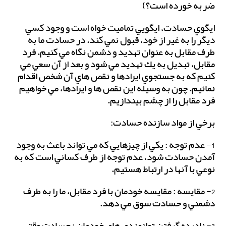
ضربه خورده است؟)
ايگوي حسادت، ايگويي تماميت خواه است و وجود كسي
ديگر را به غير از خود، قبول نمي كند. در حسادت ما به
طرف مقابل به عنوان تهديد و دشمن نگاه مي كنيم. فرد
مقابل، تبديل به يك تهديد مي شود و بعد از آن سعي مي
كنيم كه به جستجوي ايرادها و نقص هاي آن شخص اقدام
نمائيم. چون به وسيله اين نقص ها و ايرادها، مي خواهيم
فرد مقابل را از چشم بيندازيم.
برخي از مواد سازنده حسادت:
1- عدم توجه : يكي از چيزهايي كه مي تواند باعث به وجود
آمدن حسادت شود، عدم توجه از طرف كساني است كه به
نوعي با آنها در ارتباط هستيم.
2- مقايسه : مقايسه خودمان با فرد مقابل، ما را به طرف
دشمني و حسادت سوق مي دهد.