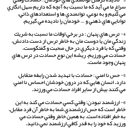
3- ناديده گرفتن توانمندي هاي خودمان : حسادت وقتي
سراغ ما مي آيد كه ما نسبت به آنچه كه داريم سهل انگاري
مي كنيم و به نوعي، توانمندي ها و استعدادهاي ذاتي،
توانايي هاي ذهني و … خودمان را ناديده مي گيريم.
4- ترس هاي پنهان : در برخي اوقات ما نسبت به شريك
زندگي مان يا دوست مان به خاطر ترس از دست دادنش،
وقتي كه با فرد ديگري در حال صحبت و گفتگوست،
حسادت مي ورزيم. ريشه اين نوع حسادت در ترس هاي
پنهان وجود ماست.
5- حس نا امني : حسادت با تهديد شدن رابطه متقابل
دارد. انسان هايي كه در درون خودشان احساس نا امني
مي كنند بيش از ساير افراد حسادت مي ورزند.
6- ارزشمند نبودن: وقتي كسي حسادت مي كند به اين
خاطر است كه حس ارزشمندي شما به خاطر آن فرد مقابل،
به خطر افتاده است. به همين خاطر وقتي حسادت مي
ورزيد كه خود را به قدر كافي ارزشمند نمي دانيد.