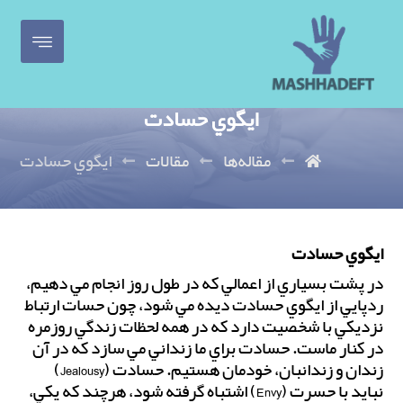
ايگوي حسادت
مقاله‌ها
مقالات
ايگوي حسادت
ايگوي حسادت
در پشت بسياري از اعمالي كه در طول روز انجام مي دهيم،
ردپايي از ايگوي حسادت ديده مي شود، چون حسات ارتباط
نزديكي با شخصيت دارد كه در همه لحظات زندگي روزمره
در كنار ماست. حسادت براي ما زنداني مي سازد كه در آن
زندان و زندانبان، خودمان هستيم. حسادت (Jealousy)
نبايد با حسرت (Envy) اشتباه گرفته شود، هرچند كه يكي،