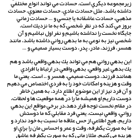
زيرمجموعه ديگري است. حسادت مي تواند انواع مختلفي
داشته باشد، مثل حسادت مادي، حسادت معنوي، حسادت
مذهبي، حسادت عاشقانه يا جنسي و … حسادت زماني
بروز مي كند كه در نظر شخصي كه به ما نزديك است،
جايگاه نخست را نداشته باشيم و نفر اول نباشيم و آن
شخصي نيز به نوعي به ما بدهي رواني داشته باشد، مانند
همسر، فرزند، مادر، پدر، دوست بسيار صميمي و …
اين بدهي رواني هم مي تواند يك بدهي واقعي باشد و هم
يك بدهي غير واقعي. بدهي واقعي در ارتباط با افرادي
همانند فرزند، دوست صميمي، همسر و .. است. يعني ما
وقت و هزينه و امكانات خود را به فردي اختصاص مي دهيم
و آن فرد نيز از اين موضوع اطلاع دارد. به همين خاطر
دوست داريم او هميشه ما را در همه موقعيت ها و لحظات،
در مقام نخست توجه قرار دهد.در برخي مواقع اين بدهي
رواني، واقعي نيست، يعني فرد مقابلي كه ما دوستش
داريم، هيچ اطلاعي از حس علاقه ما نسبت به خود ندارد و
ما به صورت يكطرفه، وقت و عمر و احساس مان را براي او
هزينه مي كنيم. مثلا زماني كه به صورت يكطرفه عاشق