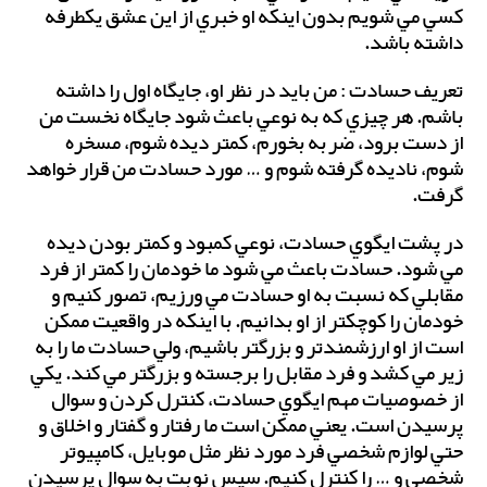
كسي مي شويم بدون اينكه او خبري از اين عشق يكطرفه
داشته باشد.
تعريف حسادت : من بايد در نظر او، جايگاه اول را داشته
باشم. هر چيزي كه به نوعي باعث شود جايگاه نخست من
از دست برود، ضربه بخورم، كمتر ديده شوم، مسخره
شوم، ناديده گرفته شوم و … مورد حسادت من قرار خواهد
گرفت.
در پشت ايگوي حسادت، نوعي كمبود و كمتر بودن ديده
مي شود. حسادت باعث مي شود ما خودمان را كمتر از فرد
مقابلي كه نسبت به او حسادت مي ورزيم، تصور كنيم و
خودمان را كوچكتر از او بدانيم. با اينكه در واقعيت ممكن
است از او ارزشمندتر و بزرگتر باشيم، ولي حسادت ما را به
زير مي كشد و فرد مقابل را برجسته و بزرگتر مي كند. يكي
از خصوصيات مهم ايگوي حسادت، كنترل كردن و سوال
پرسيدن است. يعني ممكن است ما رفتار و گفتار و اخلاق و
حتي لوازم شخصي فرد مورد نظر مثل موبايل، كامپيوتر
شخصي و … را كنترل كنيم. سپس نوبت به سوال پرسيدن