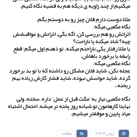
میکنیم از چند زاویه ی دیگه هم به قضیه نگاه کنیم.
مثلا دوست دارم فلان چیز رو به دوستم بگم.
نگاه مکعبی میگه:
اثراتش رو هم بررسی کن. اگه بگی، اثراتش و عواقبشش
چیه؟ شاد میکنه یا ناراحت؟
یا مثلا رفتار یکی ناراحتم میکنه. تو ذهنم اول میگم: قطع
رابطه یا برخورد باهاش.
نگاه مکعبی میگه:
عجله نکن. شاید فلان مشکل رو داشته که با تو بد برخورد
کرده. شاید حواسش نبوده. شاید فشار کارش زیاده بهم
ریخته..
نگاه مکعبی نیاز به ‘مکث قبل از عمل’ داره. سخته، ولی
نهایتا کارهامون تو شبانه روز پخته تر میشه، احتمال اشتباه
میاد پایین و موفقتر میشیم.
ژوئن ۲, ۲۰۱۹
مقالات