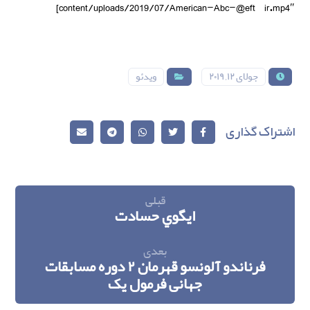
content/uploads/2019/07/American-Abc-@eft_ir.mp4″]
جولای ۱۲, ۲۰۱۹
ویدئو
قبلی
ايگوي حسادت
بعدی
فرناندو آلونسو قهرمان ۲ دوره مسابقات
جهانی فرمول یک