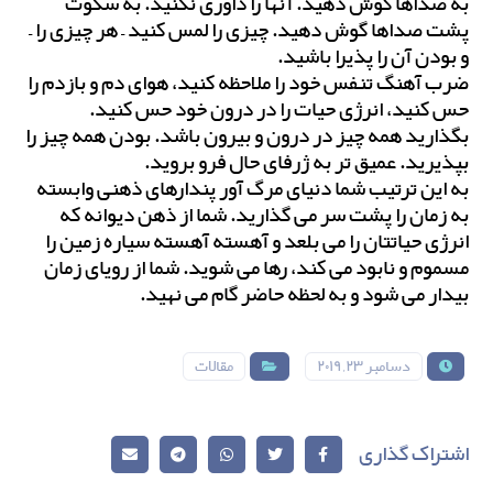
به صداها گوش دهید. آنها را داوری نکنید. به سکوت
پشت صداها گوش دهید. چیزی را لمس کنید – هر چیزی را –
و بودن آن را پذیرا باشید.
ضرب آهنگ تنفس خود را ملاحظه کنید، هوای دم و بازدم را
حس کنید، انرژی حیات را در درون خود حس کنید.
بگذارید همه چیز در درون و بیرون باشد. بودن همه چیز را
بپذیرید. عمیق تر به ژرفای حال فرو بروید.
به این ترتیب شما دنیای مرگ آور پندارهای ذهنی وابسته
به زمان را پشت سر می گذارید. شما از ذهن دیوانه که
انرژی حیاتتان را می بلعد و آهسته آهسته سیاره زمین را
مسموم و نابود می کند، رها می شوید. شما از رویای زمان
بیدار می شود و به لحظه حاضر گام می نهید.
دسامبر ۲۳, ۲۰۱۹
مقالات