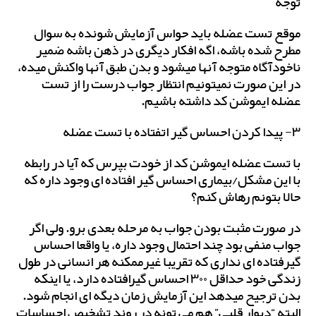
توجه
موقع تست عضله باید حواس آزمایش شونده به سوال
مطرح شده باشه، اگه افکار دیگری در ذهن باشه ضمیر
ناخودآگاه متوجه آنها میشود و بدن طبق آنها واکنش میده،
در این صورت نمیتونیم انتظار جواب درست را از تست
عضله ایموشن کد داشته باشیم.
۳- پیدا کردن احساس گیر اتفتاده با تست عضله
با تست عضله ایموشن کد از خودت بپرس که آیا در رابطه
با این مشکل/بیماری احساس گیر افتاده ای وجود داره که
حالا بتونم رهاش کنم؟
در صورت مثبت بودن جواب به مرحله بعدی برو. ولی اگر
جواب منفی بود چند احتمال وجود داره، یا واقعا احساس
گیرفتاده ای نداری که تقریبا غیرممکنه هر انسانی در طول
زندگی خود حداقل ۳۰۰ احساس گیرافتاده دارد، یا اینکه
بدن ترجیح میدهد این آزمایش زمان دیگه ای انجام شود.
البته “دیوار قلبی” هم می تونه در روند تشخیص احساسات