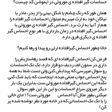
حساسات گیر افتاده ی موروثی در ایموشن کد چیست؟
همان طور که رنگ چشم یا شکل بینی را از پدر، مادر یا
نیاکان خود به ارث میبریم میتوان احساسات گیر افتاده را
هم از آنها به ارث برد. احساس گیر افتاده ی موروثی با
احساس گیر افتاده در زمان بارداری با هر نوع احساس گیر
افتاده ی دیگری فرق داره.
حالا چطور احساس گیرافتاده ارثی رو پیدا و رها کنیم؟
فرض کن احساس گیرافتاده ای که قصد رهاسازیش را
داری در ستون الف ردیف دو قرار داره، تک تک احساسات
رو سوال میپرسی که پیدایش کنی ولی تست شما به همه
پنج احساس جواب منفی میده، اینجاست که باید شک کنی
نکنه این احساس گیرافتاده موروثی ست بنابراین یک بار
دیگر میروی سراغ احساسات و این بار این طور سوال
میکنی بطور مثال آیا احساس__ موروثی ست؟ ( جای خالی
را با تک تک احساساتی که در خانه موردنظر نوشته شده پر
کن)