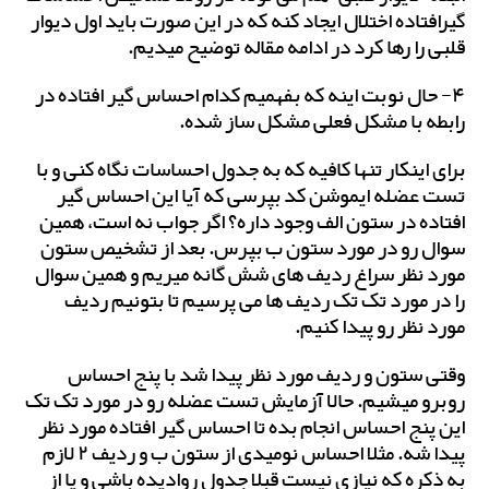
گیرافتاده اختلال ایجاد کنه که در این صورت باید اول دیوار
قلبی را رها کرد در ادامه مقاله توضیح میدیم.
۴- حال نوبت اینه که بفهمیم کدام احساس گیر افتاده در
رابطه با مشکل فعلی مشکل ساز شده.
برای اینکار تنها کافیه که به جدول احساسات نگاه کنی و با
تست عضله ایموشن کد بپرسی که آیا این احساس گیر
افتاده در ستون الف وجود داره؟ اگر جواب نه است، همین
سوال رو در مورد ستون ب بپرس. بعد از تشخیص ستون
مورد نظر سراغ ردیف های شش گانه میریم و همین سوال
را در مورد تک تک ردیف ها می پرسیم تا بتونیم ردیف
مورد نظر رو پیدا کنیم.
وقتی ستون و ردیف مورد نظر پیدا شد با پنج احساس
روبرو میشیم. حالا آزمایش تست عضله رو در مورد تک تک
این پنج احساس انجام بده تا احساس گیر افتاده مورد نظر
پیدا شه. مثلا احساس نومیدی از ستون ب و ردیف ۲ لازم
به ذکره که نیازی نیست قبلا جدول روادیده باشی و یا از