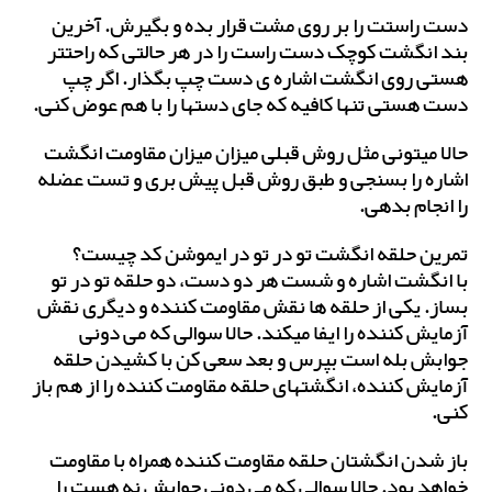
دست راستت را بر روی مشت قرار بده و بگیرش. آخرین
بند انگشت کوچک دست راست را در هر حالتی که راحتتر
هستی روی انگشت اشاره ی دست چپ بگذار. اگر چپ
دست هستی تنها کافیه که جای دستها را با هم عوض کنی.
حالا میتونی مثل روش قبلی میزان میزان مقاومت انگشت
اشاره را بسنجی و طبق روش قبل پیش بری و تست عضله
را انجام بدهی.
تمرین حلقه انگشت تو در تو در ایموشن کد چیست؟
با انگشت اشاره و شست هر دو دست، دو حلقه تو در تو
بساز. یکی از حلقه ها نقش مقاومت کننده و دیگری نقش
آزمایش کننده را ایفا میکند. حالا سوالی که می دونی
جوابش بله است بپرس و بعد سعی کن با کشیدن حلقه
آزمایش کننده، انگشتهای حلقه مقاومت کننده را از هم باز
کنی.
باز شدن انگشتان حلقه مقاومت کننده همراه با مقاومت
خواهد بود. حالا سوالی که می دونی جوابش نه هست را