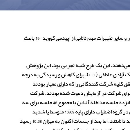
در پژوهشی که توسط پاستر در سال 2022 انجام گرفت، هدف اصلی این مطالعه تعیین این بود که قرنطینه، یادگیری از راه دور و سایر تغییرات مهم ناشی از اپیدمی کووید-19 باعث
لعه را تشکیل می‌دهند. این یک طرح شبه تجربی بود. این پژوهش
طراحی شده بود تا بفهمند آیا دانش آموزان علائم استرس، اضطراب یا افسردگی را نشان می دهند یا خیر. یک مداخله، تکنیک آزادی عاطفی (EFT)، برای کاهش و رسیدگی به درجه
کلیه شرکت کنندگانی را که دارای معیار بودند
ستفاده شد. علائم متوسط تا بسیار شدید برای شرکت در آزمایش دعوت شده بودند. شرکت
کنندگان داوطلب در سه گروه آزمایشی شامل افسردگی، اضطراب و استرس قرار گرفتند. چهل و پنج شرکت کننده تحت شانزده جلسه مداخله آنلاین با مجموع 48 جلسه برای سه
گروه با یک آزمون فاصله ای در جلسات قرار گرفتند. خوشبختانه، پس از 16 جلسه از تکنیک آزادی هیجانی، شرکت کنندگان در گروه اضطراب دارای پایه 16.69 متوسط یا شدید
بودند، اما پس از سه پس آزمون با میانگین آخرین آزمون 4.84 یا نرمال شدند. در مورد افسردگی، آنها 22.77 متوسط یا شدید داشتند، اما بعد از جلسات اکنون به میزان 10.38 رسید