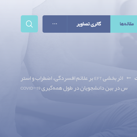
مقاله‌ها
گالری تصاویر
اثربخشی EFT بر علائم افسردگی، اضطراب و استر
س در بین دانشجویان در طول همه‌گیری COVID-19