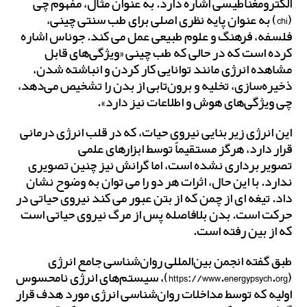
الکترومغناطیسی اشاره دارد. به عنوان مثال، مفهوم چی
(chi) به عنوان پایه نظری اصلی برای طب سنتی چینی،
فلسفه، فرهنگ و علوم طبیعی عمل می کند. جوناس اشاره
کرده است که در حالی که طب چینی «ویژگی‌های قابل
مشاهده انرژی مانند توانایی کار کردن و انباشته شدن،
ذخیره‌سازی، تخلیه و برون‌تابی از بدن را تشخیص می‌دهد،
چی ویژگی‌های هوش و اطلاعات نیز دارد».
این انرژی زیربنایی نیروی حیات، که در قلب انرژی درمانی
قرار دارد، هرگز مستقیماً توسط ابزارهای علمی
تصویربرداری نشده است، اما گرانش نیز چنین تصویری
ندارد. با این حال، اثرات هر دو را می توان به وضوح نشان
داد. تیغه ای از چمن که از بتن عبور می کند نیروی حیاتی در
حرکت است. بدن بلافاصله پس از مرگ نیروی حیاتی است
که از بین رفته است.
طبق گفته انجمن بین‌المللی روان‌شناسی جامع انرژی
(https://www.energypsych.org)، سیستم‌های انرژی نامحسوس
اولیه که توسط مداخلات روان‌شناسی انرژی مورد هدف قرار