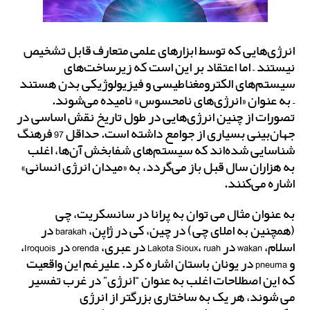
انرژی‌هایی که توسط ابزارهای علمی متعارف قابل تشخیص
نیستند – اما اعتقاد بر این است که زیرساخت‌های
سیستم‌های الکترومغناطیسی و فیزیولوژیکی بدن هستند
– به عنوان «انرژی‌های نامحسوس» نامیده می‌شوند.
تصورات از چنین انرژی‌هایی در طول تاریخ نقش اساسی در
جهان‌بینی بسیاری از جوامع داشته است. حداقل 97 فرهنگ
شناسایی شده‌اند که سیستم‌های شفابخش آن‌ها، اغلب
به هزاران سال قبل باز می‌گردد، به «میدان انرژی انسانی»
اشاره می‌کنند.
به عنوان مثال می توان به پرانا در سانسکریت، چی
(همچنین به املای چی) در چین، کی در ژاپن، barakah در
اسلام، wakan در Lakota Sioux، ruah در عبری، orenda در Iroquois،
و pneuma در یونان باستان اشاره کرد. علیرغم این واقعیت
که این اصطلاحات اغلب به عنوان “انرژی” در غرب تفسیر
می شوند، هر یک به ساختاری بزرگتر از انرژی