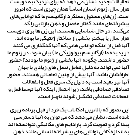
تحقیقات جدید نشان می دهد که برای نزدیک به دویست
هزار سال، ژنوم انسان اساساً همان چیزی است که امروز
است. ژن‌های مسئول عملکرد ارگانیسم ما که توانایی‌های
پیشرفته‌ای مانند گفتار مفصل و ذهن بازتابی را کد
می‌کنند، در حال شناسایی هستند. این ژن ها برای دویست
هزار سال یا بیشتر بخشی از ساختار ژنتیکی ما بوده اند.
آنها قبل از اینکه توانایی هایی که آنها کدگذاری می کنند
در پدیده ما (ارگانیسم بیولوژیکی ما) بیان شود، در ژنوم ما
حضور داشتند. چگونه آنها بخشی از ژنوم ما بودند؟ حضور
آنها نمی تواند به دلیل تعامل نسل های زیادی با جهان
اطرافشان باشد: آنها پیش از چنین تعاملاتی هستند. حضور
آنها نیز بعید است به دلیل یک سری فعل و انفعالات
تصادفی تصادفی باشد، زیرا احتمال اینکه آنها توسط فعل و
انفعالات تصادفی تشکیل شوند ناچیز است.
این تصور که بالاترین امکانات یک فرد از قبل برنامه ریزی
شده است، نشان می دهد که می توان به آنها دسترسی
پیدا کرد و تقویت کرد. پارادایم های مکانیکی نتوانسته اند
به اندازه کافی توانایی های پیشرفته انسانی مانند ذهن