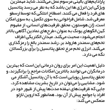
پارادایم‌های بالینی مرسوم عمل می‌کنند. شاید مهمترین
ویژگی این انرژی ها این باشد که به نظر می رسد پتانسیل
های فرد را فعال می کنند. اصطلاح انتلکی که توسط ارسطو
معرفی شد، شامل فراخوانی به سوی تکمیل، به سوی امکان
است. ژان هوستون، محقق ظرفیت‌های انسانی، از مفهوم
کهن الگوهای یونگ به عنوان «طرح‌های نمادین آگاهی بالاتر
انجام می‌شود» صحبت می‌کند. میدان الکتریکی اطراف
تخم‌های سمندر هارولد بر، رشد سمندر بالغ را رمزگذاری
می‌کند. انرژی تخم مرغ
تحقق پتانسیل
را برای بزرگسالان
نگه می دارد.
دلیل اهمیت این امر برای روان درمانی این است که بهترین
درمانگران می توانند بالاترین امکانات مراجع را برانگیزند، و
تحقق پتانسیل
پویایی است که با آن پتانسیل آشکار می
شود. مشابهی را می‌توان در تاریخ بشریت مشاهده کرد،
جایی که ظرفیت‌های نهفته مدت‌ها پیش از ظهور خود در
افراد یا جوامع پیش از آن بود. همانطور که اروین لازلو
منعکس می کند: