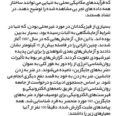
که فرآیندهای مکانیکی محلی به تنهایی می توانند ساختار
همه داده های تجربی مشاهده شده را توضیح دهند، در
تضاد هستند.
بسیاری از فیزیکدانان در مورد غیرمحلی بودن، که تنها در
شرایط آزمایشگاهی به اثبات رسیده بود، بسیار بدبین
بوده اند. با این حال، آزمایش‌هایی که در سال 1997 آغاز
شدند، چنین اثراتی را در فاصله بیش از 10 کیلومتر نشان
دادند و آزمایش‌های بعدی شواهدی را برای این پدیده
غیرشهودی تقویت کردند. گزارش‌های مربوط به تأثیرات
روان‌شناسی انرژی از راه دور به طور کلی به عنوان
«ضربه‌های جایگزین» نامیده می‌شوند. در ضربه زدن
جانشین، ضربه زدن به خود به قصد نفع دیگری انجام می
شود. بر اساس جستجوی ادبیات و درخواست از جامعه
روان‌شناسی انرژی از طریق نامه‌های الکترونیکی و
فهرست‌های الکترونیکی برای توصیف موارد ضربه‌های
جایگزین، 193 مورد منحصر به فرد شناسایی شد. همه
پیامدهای مثبت گزارش شده. دقیقاً 100 نفر از آنها
معیارهای زیر را داشتند: