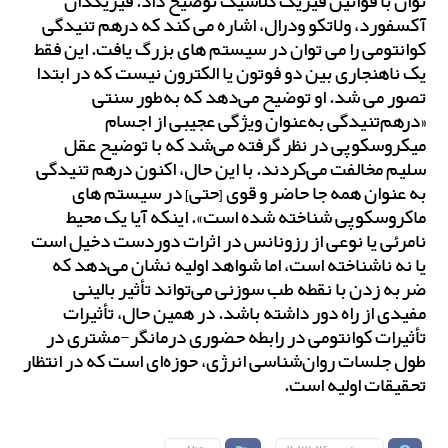
توان با قوانین فیزیک کلاسیک توضیح داد. فیزیکدان
آکسفورد، ولاتکو ودرال، اشاره می کند که درهم تنیدگی
کوانتومی را می توان در سیستم های بزرگ یافت. این فقط
یک ناهنجاری بین دو فوتون یا الکترون نیست که در ابتدا
تصور می شد. او توضیح می‌دهد که به‌طور سنتی
«درهم‌تنیدگی به‌عنوان ویژگی عجیبی از اجسام
میکروسکوپی در نظر گرفته می‌شد که با توضیح عقل
سلیم مخالفت می‌کردند. با این حال، اکنون درهم تنیدگی
به عنوان همه جا حاضر و قوی [حتی] در سیستم های
ماکروسکوپی شناخته شده است». اینکه آیا یک محیط
نامرئی یا نوعی از رزونانس در اثرات دوردست دخیل است
یا نه ناشناخته است، اما شواهد اولیه نشان می‌دهد که
ضربه زدن با نقطه طب سوزنی می‌تواند تأثیر بالینی
مفیدی از راه دور داشته باشد. در همین حال، تأثیرات
تأثیرات کوانتومی در رابطه حضوری درمانگر-مشتری در
طول جلسات روان‌شناسی انرژی، حوزه‌ای است که در انتظار
تحقیقات اولیه است.