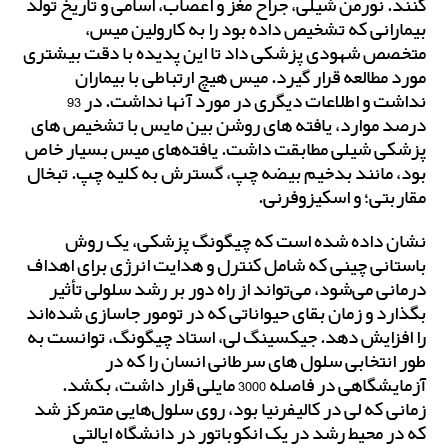
کنند. نورمن شیلی، جراح مغز و اعصاب، اسامی و تاریخ تولد
بیمارانی که تشخیص داده بود را به کارولین میس،
متخصص شهودی پزشکی داد تا این پدیده با دقت بیشتری
مورد مطالعه قرار گیرد. میس هیچ ارتباطی با بیماران
نداشت و اطلاعات دیگری در مورد آنها نداشت. در 93
درصد موارد، یافته های روشن بین مایس با تشخیص های
پزشکی شیلی مطابقت داشت. یافته‌های میس بسیار خاص
بود، مانند بدخیم بیضه چپ، گسترش به کلیه چپ. تبخال
مقاربتی؛ و اسکیزوفرنی.
نشان داده شده است که چیگونگ پزشکی، یک روش
باستانی چینی که شامل کنترل و هدایت انرژی برای اهداف
درمانی می‌شود، می‌تواند از راه دور بر رشد سلولی تأثیر
بگذارد و زمان بقای حیواناتی که در تومور جاسازی شده‌اند
را افزایش دهد. جیکسینگ لی، استاد چیگونگ، توانست به
طور انتخابی سلول های سرطانی انسان را که در
آزمایشگاهی در فاصله 3000 مایلی قرار داشت، بکشد.
زمانی که لی در کالیفرنیا بود، روی سلول‌هایی متمرکز شد
که در محیط رشد در یک انکوباتور در دانشگاه ایالتی