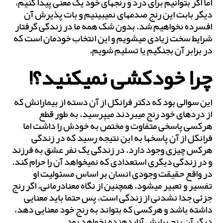
اما اگر بتوانیم برای درد و رنج‎های خود یک معنی پیدا کنیم،
دیگر بابت این رنج صدمه‎ای نمی‎بینیم و بات پذیرش آن
افسرده نخواهیم شد. بدون شک همه ما در زندگی گرفتار
شرایط سخت زیادی می‎شویم و این انتخاب خودمان است که
در برابر آن بجنگیم یا تسلیم شویم.
چرا خودکشی نمی‎کنید؟!
این سوالی بود که دکتر فرانکل از آن دسته از بیمارانش که
از دردهای خود رنج می‎بردند می‎پرسید. به طور قطع
هرکسی پاسخی متفاوت و مختص به خودش را داشت اما
فرانکل از آن پاسخ‎ها به این نتیجه رسید که در زندگی
هرکس چیزی وجود دارد. در زندگی یک نفر عشق به فرزند
و در زندگی دیگری استعدادی که نمی‎خواهد آن را حرام کند.
در واقع حقیقت وجودی انسان بر اساس مسئولیت او
تفسیر و تعبیر می‎شود. همچنین از نگاه معنادرمانی، اگر رنج
جزئی جدا نشدنی از زندگی است، پس حتما باید معنایی
داشته باشد و هرکسی که بتواند به رنج خود معنایی دهد،
دیگر آن رنج برایش آزاردهنده نخواهد بود.