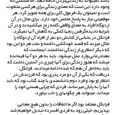
باشد نمی‎تواند به زندگی‌کردن ادامه دهد. اما مشکلی که
وجود دارد این است که معنای زندگی برای هرکسی متفاوت
است و نمی‎توان یک فرمول کلی برای همه تجویز کرد. هر
موقعیتی نیاز به پاسخ مختص خود دارد. برای مثال در آن
اردوگاه افراد به معنای واقعی کلمه رنج می‎کشیدند و در آن
شرایط نادیده‌گرفتن رنج‏‎ها کمکی به کاهش آن‎ها نمی‎کرد.
فرانکل در بخشی از کتابش دو نفر از افراد آن اردوگاه را
مثال می‎زند که قصد خودکشی داشته و علت هر دو این بود
که دیگر انتظاری از زندگی نداشتند. اینجاست که
معنادرمانی وارد عمل می‎شود. باید به هر دو آن‎ها فهمانده
می‎شد که هنوز زندگی برای آن‎ها چیزی در آستین داشت که
باید به‌خاطر آن هم که شده ادامه می‎دادند. فرانکل
دریافت که یکی از آن دو مرد پدری بود که فرزندش در
انتظار او بود و فرد دوم دانشمندی با چند کتاب بود که باید
آن‎ها را به پایان می‎رساند. فردی که چرایی هستی خود را
می‎داند، می‎تواند هر چگونه‎ای را تاب بیاورد.
فرانکل معتقد بود اگر ما اتفاقات را بدون هیچ معنایی
بپذیریم، خیلی زود به فردی افسرده تبدیل خواهیم شد