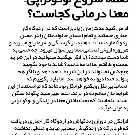
معنا درمانی کجاست؟
فرض کنید مدت‌زمان زیادی است که در اردوگاه کار
اجباری هستید و تمام اعضای خانواده‎تان را در همین
اردوگاه از دست داده‎اید. از گرسنگی و سرما رنج می‎برید و
هرروزه ارزش انسانی شما زیر سوال می‎رود. چه حسی به
شما دست می‎دهد؟ آیا فکر می‎کنید می‎توانید در این شرایط
سخت و طاقت‎فرسا ادامه دهید؟ شاید با خود بگویید
هیچ‎کس نمی‎تواند در این شرایط ادامه دهد و یا اگر هم
بتواند حتما دیوانه خواهد شد. اما باید بگوییم که
انسان‎هایی مثل ویکتور فرانکل بوده‎اند که توانستند از این
شرایط جان سالم به در برند. حتما می‎پرسید چگونه ممکن
است. اینجاست که بحث یافتن معنا در زندگی و لوگو تراپی
به میان می‎آید.
فرانکل در دوران زندگی‎اش در اردوگاه کار اجباری دریافت
که فردی که در زندگی‎اش معنایی نیابد و هدفی نداشته